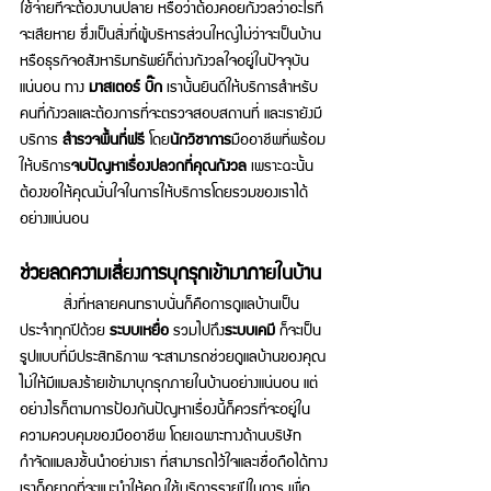
ใช้จ่ายที่จะต้องบานปลาย หรือว่าต้องคอยกังวลว่าอะไรที่
จะเสียหาย ซึ่งเป็นสิ่งที่ผู้บริหารส่วนใหญ่ไม่ว่าจะเป็นบ้าน 
หรือธุรกิจอสังหาริมทรัพย์ก็ต่างกังวลใจอยู่ในปัจจุบัน
แน่นอน ทาง 
มาสเตอร์ บิ๊ก 
เรานั้นยินดีให้บริการสำหรับ
คนที่กังวลและต้องการที่จะตรวจสอบสถานที่ และเรายังมี
บริการ 
สำรวจพื้นที่ฟรี
 โดย
นักวิชาการ
มืออาชีพที่พร้อม
ให้บริการ
จบปัญหาเรื่องปลวกที่คุณกังวล
 เพราะฉะนั้น
ต้องขอให้คุณมั่นใจในการให้บริการโดยรวมของเราได้
อย่างแน่นอน 
ช่วยลดความเสี่ยงการบุกรุกเข้ามาภายในบ้าน 
 	สิ่งที่หลายคนทราบนั่นก็คือการดูแลบ้านเป็น
ประจำทุกปีด้วย 
ระบบเหยื่อ 
รวมไปถึง
ระบบเคมี
 ก็จะเป็น
รูปแบบที่มีประสิทธิภาพ จะสามารถช่วยดูแลบ้านของคุณ
ไม่ให้มีแมลงร้ายเข้ามาบุกรุกภายในบ้านอย่างแน่นอน แต่
อย่างไรก็ตามการป้องกันปัญหาเรื่องนี้ก็ควรที่จะอยู่ใน
ความควบคุมของมืออาชีพ โดยเฉพาะทางด้านบริษัท
กำจัดแมลงชั้นนำอย่างเรา ที่สามารถไว้ใจและเชื่อถือได้ทาง
เราก็อยากที่จะแนะนำให้คุณใช้บริการรายปีในการ เพื่อ