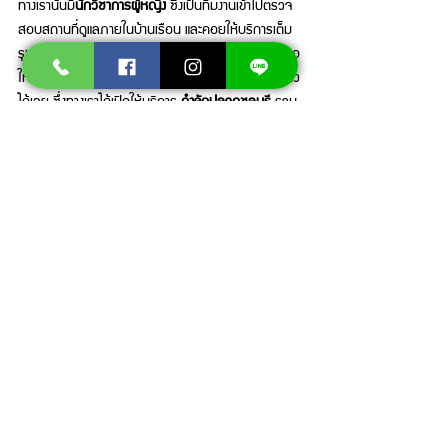
ทางเรานั้นมี
นักวิชาการผู้หญิง
 ซึ่งเป็นทีมงานเข้าไปตรวจ
สอบสถานที่ดูแลภายในบ้านเรือน และคอยให้บริการเต็ม
รูปแบบให้กับคุณในการทำงานปัจจุบัน เพราะฉะนั้นแล้วขอ
ให้คุณมั่นใจทางด้านความปลอดภัย และความเป็นส่วนตัว
ได้เลย ซึ่งทางเราได้เปิดให้บริการ 
กำจัดปลวกชลบุรี
 รวม
ไปถึง
กำจัดปลวกกรุงเทพฯ
 คุณนั้นสามารถติดต่อเข้ามา
ได้ ไม่ว่าจะเป็นการกำจัดหรือการ 
ป้องกันปลวก
 รายปีเรา
ก็ยินดีให้บริการ จึงขอให้มั่นใจได้กับการดูแลระยะยาวของ
เราได้เลย 
สนใจบริการกำจัดปลวกและแมลงรบกวน
โ
ดยมีผู้เชี่ยวชาญมากประสบการณ์ให้คำปรึกษาตลอด
อายุสัญญา
โทร .092-6478741
Line: @masterbug
Facebook: 
https://www.facebook.com/MasterbugTH2022