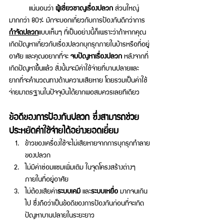
 	แน่นอนว่า 
ผู้เชี่ยวชาญเรื่องปลวก 
ส่วนใหญ่
มากกว่า 80% มักจะบอกเกี่ยวกับการป้องกันดีกว่าการ
กำจัดปลวก
แบบเห็นๆ ที่เป็นอย่างนี้ก็เพราะว่าถ้าหากคุณ
เกิดปัญหาเกี่ยวกับเรื่องปลวกบุกรุกภายในบ้ารหรือที่อยู่
อาศัย และคุณอยากที่จะ 
จบปัญหาเรื่องปลวก
 หลังจากที่
เกิดปัญหาขึ้นแล้ว สิ่งนั้นจะมีค่าใช้จ่ายที่บานปลายและ 
ยากที่จะคำนวณทางด้านความเสียหาย โดยรวมเป็นค่าใช้
จ่ายมาตรฐานในปัจจุบันได้ยากพอสมควรเลยทีเดียว 
ข้อดีของการป้องกันปลวก ซึ่งสามารถช่วย
ประหยัดค่าใช้จ่ายได้อย่างยอดเยี่ยม
ข้าวของเครื่องใช้จะไม่เสียหายจากการบุกรุกทำลาย
ของปลวก 
ไม่มีค่าซ่อมแซมเพิ่มเติม ในจุดโครงสร้างต่างๆ
ภายในที่อยู่อาศัย 
ไม่ต้องเสียค่า
ระบบเคมี
 และ
ระบบเหยื่อ 
มากจนเกิน
ไป ซึ่งถือว่าเป็นข้อดีของการป้องกันก่อนที่จะเกิด
ปัญหาบานปลายในระยะยาว 