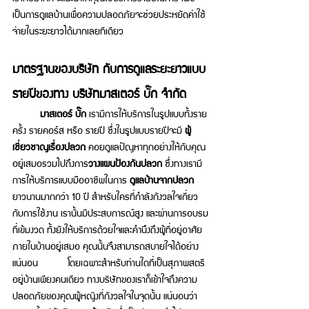
เป็นการดูแลบ้านเพื่อความปลอดภัยจะช่วยประหยัดค่าใช้
จ่ายในระยะยาวได้มากเลยทีเดียว 
มาตรฐานของบริษัท กับการดูแลระยะยาวแบบ
รายปีของทาง บริษััทมาสเตอร์ บั๊ก จำกัด
มาสเตอร์ บั๊ก
 เรามีการให้บริการในรูปแบบทั้งราย
ครั้ง รายคอร์ส หรือ รายปี ซึ่งในรูปแบบรายปีจะมี 
ผู้
เชี่ยวชาญเรื่องปลวก
 คอยดูแลปัญหาทุกอย่างให้กับคุณ
อยู่เสมอรวมไปถึงการ
วางแผนป้องกันปลวก
 ซึ่งทางเรามี
การให้บริการแบบมืออาชีพในการ 
ดูแลบ้านจากปลวก
ยาวนานมากกว่า 10 ปี สำหรับใครที่กำลังกังวลใจเกี่ยว
กับการใช้งาน เรานั้นมีประสบการณ์สูง และผ่านการอบรม
ที่เข้มงวด ทั้งยังให้บริการด้วยใจและคำนึงถึงผู้ที่อยู่อาศัย
ภายในบ้านอยู่เสมอ คุณนั้นจึงสามารถสบายใจได้อย่าง
แน่นอน 	โดยเฉพาะสำหรับท่านใดที่เป็นสุภาพสตรี
อยู่บ้านเพียงคนเดียว ทางบริษัทของเราก็เข้าใจถึงความ
ปลอดภัยของคุณผู้หญิงที่กังวลใจในจุดนั้น แน่นอนว่า