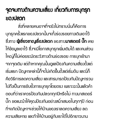
จุดจบทางด้านความเสี่ยง เกี่ยวกับการบุกรุก
ของปลวก 
สิ่งที่หลายคนอาจที่จะยังไม่ทราบนั่นก็คือการ
บุกรุกครั้งแรกของปลวกนั้นจะทิ้งร่องรอยทางเดินเอาไว้ 
ซึ่งทาง 
ผู้เชี่ยวชาญเรื่องปลวก
 ของทาง
มาสเตอร์ บั๊ก
 เคย
ให้ข้อมูลเอาไว้ ซึ่งจะมีโอกาสบุกรุกเพิ่มเติมได้ และคนส่วน
ใหญ่ก็ไม่ค่อยระมัดระวังทางด้านร่องรอย การบุกเข้ามา
จากจุดเดิม แต่ถ้าหากคุณนั้นดูแลป้องกันความเสี่ยงตั้งแต่
เริ่มแรก ปัญหาเหล่านี้ก็จะไม่เกิดขึ้นตั้งแต่เริ่มต้น และนี่ก็
คือวิธีการลดความเสี่ยง และสารมารถป้องกันปัญหารวม
ไปถึงเป็นการยับยั้งการบุกรุกโดยตรง เพราะฉะนั้นแล้วคำ
ตอบที่ว่าเราควร
ป้องกันปลวกทุกปีหรือไม่ ทางมาสเตอร์ 
บั๊ก 
ขอแนะนำให้คุณป้องกันอย่างสม่ำเสมอในทุกๆปี ก่อน
ที่จะเกิดปัญหาจะช่วยให้บ้านของเราลดความเสี่ยง ลด
ความเสียหาย และทำให้บ้านอยู่กับเราได้ไปอีกยาวนาน