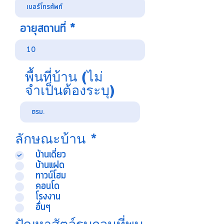
อายุสถานที่
พื้นที่บ้าน (ไม่
จำเป็นต้องระบุ)
ต้
ลักษณะบ้าน
*
อ
บ้านเดี่ยว
ง
บ้านแฝด
ทาวน์โฮม
ร
คอนโด
ะ
โรงงาน
บุ
อื่นๆ