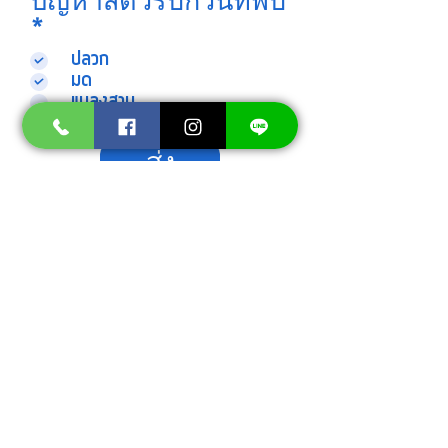
ปัญหาสัตว์รบกวนที่พบ
ต้
*
อ
ปลวก
ง
มด
แมลงสาบ
ร
สัตว์รบกวนอื่นๆ
ะ
บุ
ส่ง
บริษัทมาสเตอร์ บั๊ก จำกัด (สำนักงานใหญ่)
97/12 หมู่ที่ 1 ตำบลหนองขาม อำเภอศรีราชา
จังหวัดชลบุรี รหัสไปรษณีย์ 20110
บริษัทมาสเตอร์ บั๊ก จำกัด (สาขา กรุงเทพฯ)
168/13 หมู่ที่5 หมู่บ้านณีรวัลย์ ตำบลบางรักน้อย อำเภอเมืองนนทบุรี จังหวัดนนทบุรี 11000
บริการกำจัดปลวก กำจัดปลวกกรุงเทพ กำจัดปลวกชลบุรี กำจัดแมลง