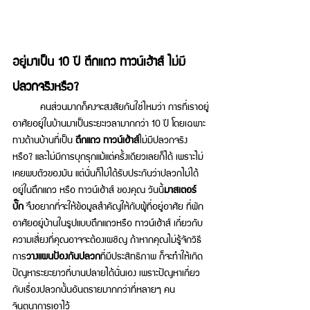
อยู่มาเป็น 10 ปี ตึกแถว ทาวน์เฮ้าส์ ไม่มี
ปลวกจริงหรือ?
	คนส่วนมากก็คงจะสงสัยกันใช่ไหมว่า การที่เราอยู่
อาศัยอยู่ในบ้านมาเป็นระยะเวลามากกว่า 10 ปี โดยเฉพาะ
ทางด้านบ้านที่เป็น 
ตึกแถว 
ทาวน์เฮ้าส์
ไม่มีปลวกจริง
หรือ?
 และไม่มีการบุกรุกแม้แต่ครั้งเดียวเลยก็ได้ เพราะไม่
เคยพบตัวของมัน แต่นั่นก็ไม่ได้รับประกันว่าปลวกไม่ได้
อยู่ใน
ตึกแถว หรือ ทาวน์เฮ้าส์
 ของคุณ วันนี้
มาสเตอร์ 
บั๊ก
 จึงอยากที่จะให้ข้อมูลสำคัญให้กับผู้ที่อยู่อาศัย ที่พัก
อาศัยอยู่บ้านในรูปแบบตึกแถวหรือ ทาวน์เฮ้าส์ เกี่ยวกับ
ความเสี่ยงที่คุณอาจจะต้องเผชิญ ถ้าหากคุณไม่รู้จักวิธี
การ
วางแผนป้องกันปลวก
ที่มีประสิทธิภาพ ก็จะทำให้เกิด
ปัญหาระยะยาวที่บานปลายได้นั่นเอง เพราะปัญหาเกี่ยว
กับเรื่องปลวกนั้นอันตรายมากกว่าที่หลายๆ คน
จินตนาการเอาไว้