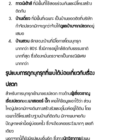
ทาวน์เฮ้าส์ 
ที่มีพื้นที่ใช้สอยร่วมกันและมีโครงสร้าง
ติดกัน
บ้านเดี่ยว
 ที่มีพื้นที่เฉพาะ เป็นบ้านยอดฮิตที่บริษัท
กำจัดปลวกมักจะถูกว่าจ้างให้
ดูแลบ้านจากปลวก
อยู่
เสมอ 
บ้านสวน 
ลักษณะบ้านที่มีโอกาสโดนบุกรุก
มากกว่า 80% ซึ่งมีการอยู่ใกล้ชิดกับธรรมชาติ
มากที่สุด ซึ่งต้องหมั่นตรวจตาเป็นกรณีพิเศษ
มากกว่า
รูปแบบการถูกบุกรุกที่พบได้บ่อยเกี่ยวกับเรื่อง
ปลวก 
สำหรับการบุกรุกเข้ามาของปลวก ทางด้าน
ผู้เชี่ยวชาญ
เรื่องปลวก
ของ
มาสเตอร์ บั๊ก
 เคยให้ข้อมูลเอาไว้ว่า ส่วน
ใหญ่ปลวกมักจะเดินทางสร้างรังและอุโมงค์อยู่ใต้ดิน โดย
เฉพาะใต้โครงสร้างฐานบ้านที่ติดกัน มักจะพบเจอกับ
ปัญหาเหล่านี้อยู่บ่อยครั้ง ซึ่งจะต้องคอยระวังมากๆ เลยที
เดียว 
นอกจากนี้ก็ยังมีรูปแบบอื่นอีก ซึ่งทาง
นักวิชาการ
ยังพบ