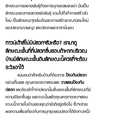
ลักษณะการขยายพันธุ์ด้วยการบุกของแมลงเม่า นั่นเป็น
ลักษณะของการขยายเผ่าพันธุ์ รวมไปถึงทำการสร้างรัง
ใหม่ เป็นลักษณะจุดเริ่มต้นของการสร้างอาณานิคมใหม่
ของปลวกนางพญา และปลวกพระราชานั่นเอง 
ทาวน์เฮ้าส์ไม่มีปลวกจริงหรือ? เรามาดู
ลักษณะพื้นที่ที่ปลวกชื่นชอบถ้าหากบริเวณ
บ้านมีลักษณะพื้นดินลักษณะนี้ควรที่จะต้อง
ระวังเอาไว้
	แน่นอนว่าสำหรับบ้านที่ต้องการ 
ป้องกันปลวก 
อย่างเห็นผล คุณควรตรวจสอบและ 
วางแผนป้องกัน
ปลวก 
และต้องเข้าใจว่าปลวกนั้นชื่นชอบพื้นที่ลักษณะที่มี
ความเปียกชื้นสูง เพราะฉะนั้นแล้วคุณควรจะตรวจสอบ
ระบบน้ำภายในบ้านของคุณว่ายังดีอยู่หรือไม่ ซึ่งจะช่วย
ลดความเสี่ยงเกี่ยวกับการบุกรุกของปลวกได้อีกทางหนึ่ง