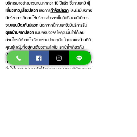
บริการมาอย่างยาวนานมากกว่า 10 ปีแล้ว ซึ่งทางเรามี 
ผู้
เชี่ยวชาญเรื่องปลวก
 และการ
กำจัดปลวก
 และยังมีบริการ
นักวิชาการที่คอยให้บริการสำรวจพื้นที่ฟรี และยังมีการ
วางแผนป้องกันปลวก
 นอกจากนี้ทางเรายังมีบริการรับ 
ดูแลบ้านจากปลวก
 แบบครบวงจรให้คุณมั่นใจได้เลย 
ส่วนใครที่กังวลใจเรื่องความปลอดภัย โดยเฉพาะบ้านที่มี
คุณผู้หญิงที่อยู่คนเดียวตามลำพัง เราเข้าใจเกี่ยวกับ
ปัญหาตรงจุดนั้น ซึ่งทางเรามี 
นักวิชาการผู้หญิง
 คอยให้
บริการในการดูแลบ้านของคุณในปัจจุบัน เพราะฉะนั้นคุณ
มั่นใจในความปลอดภัยได้อย่างแน่นอน ทางบริษัทของเรา
รับดูแล
กำจัดปลวกชลบุรี
 รวมไปถึง
กำจัดปลวกกรุงเทพฯ
ไม่ว่าจะเป็น
ตึกแถว บ้านเดี่ยว บ้านสวน ทาวน์เฮ้าส์
 เราก็
รับดูแลทั้งหมด เพราะฉะนั้นมั่นใจในการให้บริการของเรา
ได้เลย 
สนใจบริการกำจัดปลวกและแมลงรบกวน
โ
ดยมีผู้เชี่ยวชาญมากประสบการณ์ให้คำปรึกษาตลอด