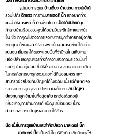
       รูปแบบการดูแล 
บ้านเดี่ยว บ้านสวน ทาวน์เฮ้าส์
รวมไปถึง 
ตึกแถว 
ทางด้าน
มาสเตอร์ บั๊ก 
เราอยากที่จะ
แนะนำวิธีการเหล่านี้ ที่จะช่วยในการ
ป้องกันปลวก
บุก
ทำลายบ้านเรือนของคุณได้อย่างมีประสิทธิภาพมากยิ่ง
ขึ้น ซึ่งหากคุณไม่ต้องการเจอกับการบุกทำลายที่อยู่อาศัย
ของคุณ ก็ขอแนะนำวิธีการเหล่านี้จะสามารถช่วยได้อย่าง
แน่นอน เริ่มแรกให้ตรวจสอบพื้นที่ว่ามีจุดไหนเสียหาย
หรือเปล่า และคุณควรที่จะทำความสะอาดบริเวณพื้นที่
รอบๆ บ้านอยู่เสมอ ซึ่งวิธีนี้จะสามารถช่วยลดความเสี่ยง
ในการเกิดการบุกรุกของปลวกได้ดีพอสมควร และ
สามารถช่วยป้องกันปัญหาได้ในระดับหนึ่ง แต่ถ้าหากเจอ
ร่องรอยการบุกรุกของปลวก และต้องการ
จบปัญหา
ปลวก
บุกรุกเข้ามาในที่อยู่อาศัย เราต้องติดต่อผู้
เชี่ยวชาญทางด้านการแก้ไขปัญหานี้โดยตรง ซึ่งจะ
สามารถช่วยจบปัญหาของคุณได้ชัวร์
มือหนึ่งในการดูแลบ้านและกำจัดปลวก มาสเตอร์ บั๊ก
	มาสเตอร์ บั๊ก
 เป็นหนึ่งในบริษัทที่น่าเชื่อถือและให้