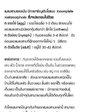
แมลงสาบเยอรมัน มีการเจริญเติบโตแบบ incomplete 
metamorphosis 
ซึ่งจะประกอบไปด้วย
· 
ระยะไข่ (egg) : 
ระยะไข่เฉลี่ย 1-3 เดือน ลักษณะไข่
ของแมลงสาบมีปลอกหุ้มเรียกว่า ฝักไข่ (ootheca) 
· 
ตัวอ่อน (nymph) :
กินเวลาเฉลี่ย 3-4 สัปดาห์  ตัว
อ่อนของแมลงสาบที่ฟักออกจากไข่ใหม่ ๆ  มีสีขาว 
· 
ตัวเต็มวัย (adult) : 
อยู่ได้ 30-42 สัปดาห์
แหล่งอาหาร : 
กินอาหารได้หลากหลาย รวมถึงของเน่า 
เช่น แป้ง น้ำตาล อาหารที่มีไขมัน เป็นต้น ในช่วงขาดแคลน
อาหารจะกินของใช้ในครัวเรือน เช่น สบู่ กาว ยาสีฟัน 
เป็นต้น
แหล่งอาศัย : ส่วนมากจะพบแมลงสาบชนิดนี้ใน
บ้านได้ในห้องครัว ชั้นวางของ ลิ้นชัก ซอกโต๊ะ หรือกล่อง
เก็บของ เป็นต้นการแพร่กระจาย : มีการกระจายพันธุ์
ค่อนข้างกว้างปัจจุบันสามารถพบเห็นได้เกือบทุกที่ในโลก
ถ้าใครพบเจอปัญหากับเจ้าพวกแมลงสาบเหล่านี้ สามารถ