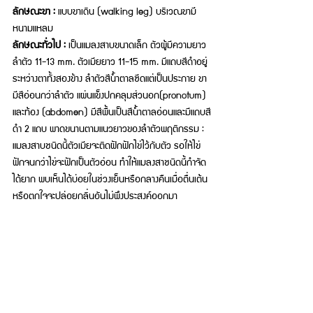
ลักษณะขา :
 แบบขาเดิน (walking leg) บริเวณขามี
หนามแหลม
ลักษณะทั่วไป :
 เป็นแมลงสาบขนาดเล็ก ตัวผู้มีความยาว
ลำตัว 11-13 mm. ตัวเมียยาว 11-15 mm. มีแถบสีดำอยู่
ระหว่างตาทั้งสองข้าง ลำตัวสีน้ำตาลซีดแต่เป็นประกาย ขา
มีสีอ่อนกว่าลำตัว แผ่นแข็งปกคลุมส่วนอก(pronotum) 
และท้อง (abdomen) มีสีพื้นเป็นสีน้ำตาลอ่อนและมีแถบสี
ดำ 2 แถบ พาดขนานตามแนวยาวของลำตัวพฤติกรรม : 
แมลงสาบชนิดนี้ตัวเมียจะติดฝักฟักไข่ไว้กับตัว รอให้ไข่
ฟักจนกว่าไข่จะฟักเป็นตัวอ่อน ทำให้แมลงสาชนิดนี้กำจัด
ได้ยาก พบเห็นได้บ่อยในช่วงเย็นหรือกลางคืนเมื่อตื่นเต้น
หรือตกใจจะปล่อยกลิ่นอันไม่พึงประสงค์ออกมา