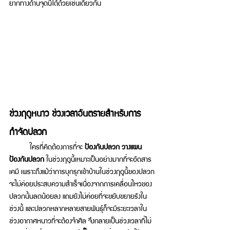
ยากทางด้านจุดนี้ได้ด้วยเช่นเดียวกัน 
ช่วงฤดูหนาว ช่วงเวลาอันตรายสำหรับการ
กำจัดปลวก 
 	ใครที่คิด
ต้องการ
ที่จะ 
ป้องกันปลวก วางแผน
ป้องกันปลวก 
ในช่วงฤดูนี้เหมาะเป็นอย่างมากที่จะอัดสาร
เคมี เพราะถึงแม้ว่าการบุกรุกเข้าบ้านในช่วงฤดูนี้ของปลวก
จะไม่ค่อยประสบความสำเร็จเนื่องจากการเคลื่อนไหวของ
ปลวกนั้นลดน้อยลง แถมยังไม่ค่อยที่จะขยับขยายร
งใน
ช่วงนี้ และปลวกหลากหลายสายพันธุ์ก็จะมีระยะเวลาใน
ช่วงอากาศหนาวที่จะต้องจำศีล จึงกลายเป็นช่วงเวลาที่ไม่