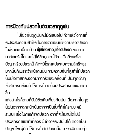
การป้องกันปลวกในช่วงเวลาฤดูฝน 
ไม่ใช่ว่าในฤดูฝนจะไม่ดีเสนอไป จึงๆแล้วโอกาสที่
จะประสบความสำเร็จ ในการวางแผนเกี่ยวกับเรื่องปลวก
ในช่วงเวลานี้ทางด้าน 
ผู้เชี่ยวชาญเรื่องปลวก
 ของทาง
มาสเตอร์ บั๊ก
 เคยได้ให้ข้อมูลเอาไว้ว่า เพื่อที่จะแก้ไข
ปัญหาเรื่องปลวกนี้ ถ้าจะมีโอกาสประสบความสำเร็จสูง
มาก
นั่น
ก็เพราะว่าหน้าดินนั้น จะมีความชื้นที่สูงทำให้ปลวก
นั้นมีโอกาสที่จะออกมาจากรังและเคลื่อนที่ไปยังจุดต่างๆ 
ซึ่งสามารถช่วยทำให้การกำจัดนั้นมีประสิทธิภาพมากยิ่ง
ขึ้น 
แต่อย่างไรก็ตามก็ยังมีข้อเสียเกี่ยวกับฝน เนื่องจากในฤดู
นี้ฝนอาจจะตกหนักนั่นอาจจะเป็นสิ่งที่ทำให้ระบบเคมี 
ระบบเหยื่อในการกำจัดปลวก อาจที่จะใช้งานได้ไม่มี
ประสิทธิภาพดีเท่าที่ควร ซึ่งก็อาจจะเป็นไปได้ ถือว่าเป็น
ปัญหาใหญ่ที่ทำให้การกำจัดปลวกนั้น อาจจะมีความยุ่ง