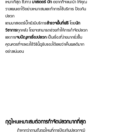
เหมาะที่สุด ซึ่งทาง 
มาสเตอร์ บั๊ก 
อยากที่จะแนะนำ ให้คุณ
วางแผนเอาไว้อย่างเหมาะสมและทำการใช้บริการ ป้องกัน
ปลวก 
แถมมาสเอตร์บั๊กยังมีบริการ
สำรวจพื้นที่ฟรี
 โดย
นัก
วิชาการ
ทุกหลัง โดยจะสามารถช่วยทำให้การกำจัดปลวก
และการ
จบปัญหาเรื่องปลวก
 เป็นเรื่องที่ง่ายมากยิ่งขึ้น 
คุณควรที่จะลองใช้วิธีนี้ดูรับรองได้เลยว่าเห็นผลดีมาก
อย่างแน่นอน 
ฤดูไหนเหมาะสมต่อการกำจัดปลวกมากที่สุด 
 	ถ้าหากว่าถามถึง
ฤดูไหนที่การป้องกันปลวกจะมี