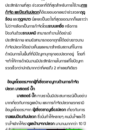
ประสิทธิภาพที่สุด 
ช่วงเวลาที่ดีที่สุดสำหรับการใช้งาน
การ
กำจัด และป้องกันปลวก
ก็ต้องขอบอกเลยว่าช่วงเวลา
ฤดู
ร้อน
 และ
ฤดูหนาว
 นี่แหละเป็นอะไรที่สุดยอดมากก็เพราะว่า
ไม่ว่าจะเลือกเป็นการกำจัดโดย
ระบบเหยื่อ 
หรือการ
ป้องกันด้วย
ระบบเคมี
 สามารถทำงานได้อย่างมี
ประสิทธิภาพ แถมยังสามารถออกฤทธิ์ได้อย่างยาวนาน
กำจัดปลวกได้อย่างเห็นผลเหมาะสำหรับสถานที่
ในการ
ดำเนินการในพื้นที่ที่มีปัญหาบุกรุกของปลวกอยู่  โดยที่
จะทำให้การดำเนินงานมีประสิทธิภาพในการแก้ไขปัญหา 
รวดเร็วกว่าปกติมากกว่าที่เคยถึง 2 เท่าเลยทีเดียว 
ข้อมูลโดยตรงจากผู้ที่เชี่ยวชาญทางด้านการกำจัด
ปลวก มาสเตอร์ บั๊ก
มาสเตอร์ บั๊ก
 ทางเรานั้นมีประสบการณ์เป็นอย่าง
มากเกี่ยวกับการดูแลบ้าน และการกำจัดปลวกพวกเรามี
ข้อมูลโดยตรงจาก 
ผู้เชี่ยวชาญเรื่องปลวก
 เกี่ยวกับการ 
วางแผนป้องกันปลวก
 ซึ่งนั่นทำให้หลายๆ คนมั่นใจและไว้
วางใจฝากให้เรา
ดูแลบ้านจากปลวก
 มานานมากกว่า 10 ปี 