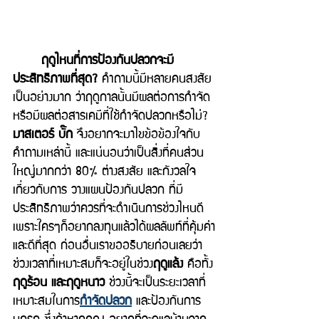
ฤดูไหนที่การป้องกันปลวกจะมี
ประสิทธิภาพที่สุด? 
คำถามนี้มีหลายคนสงสัย
เป็นอย่างมาก ว่าฤดูกาลนั้นมีผลต่อการกำจัด 
หรือมีผลต่อสารเคมีที่ใช้กำจัดปลวกหรือไม่? 
มาสเตอร์ บั๊ก
 จึงอยากจะมาไขข้อข้องใจกับ
คำถามเหล่านี้ และแน่นอนว่าเป็นสิ่งที่คนส่วน
ใหญ่มากกว่า 80% ต่างสงสัย และกังวลใจ
เกี่ยวกับการ วางแผนป้องกันปลวก ที่มี
ประสิทธิภาพว่าควรที่จะดำเนินการช่วงไหนดี 
เพราะใครๆก็อยากลงทุนแล้วได้ผลลัพท์ที่คุ้มค่า
และดีที่สุด ก่อนอื่นเราขออธิบายก่อนเลยว่า
ช่วงเวลาที่เหมาะสมก็จะอยู่ในช่วง
ฤดูแล้ง
 คือทั้ง
ฤดูร้อน และฤดูหนาว
 ช่วงนี้จะเป็นระยะเวลาที่
เหมาะสมในการ
กำจัดปลวก
 และป้องกันการ
บุกรุก ซึ่งถ้าหากคุณ อยากที่จะดูแลบ้านจาก