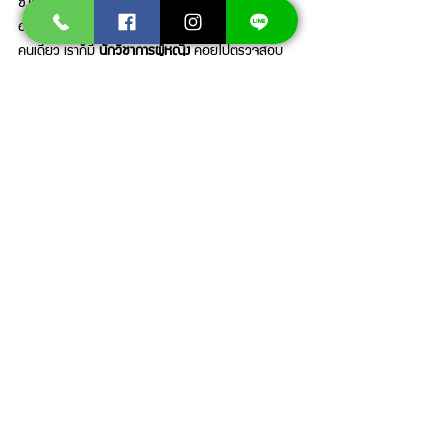
ซึ่งในปัจจุบันทางเรานั้นมีบริการดูแลบ้านที่เข้าใจผู้อยู่
อาศัยมากที่สุด โดยเฉพาะบ้านไหนที่มีคุณผู้หญิงอยู่บ้าน
คนเดียว เราก็มี 
นักวิชาการผู้หญิง
 คอยไปตรวจสอบ
สถานที่และคอยให้บริการโดยรวมอีกด้วย ก็เพราะว่าทาง
เราคำนึงถึงเรื่องความปลอดภัยของคุณผู้หญิงที่อยู่บ้าน
คนเดียว 
ซึ่ง
ทางบริษัทได้ให้ความสำคัญกับลูกค้าเป็นเรื่อง
ใหญ่
ที่สุดเพราะ
ถือว่าเป็นเรื่องสำคัญ ทางบริษัทนั้นได้ให้
บริการ 
กำจัดปลวกชลบุรี
 รวมไปถึง
กำจัดปลวก
กรุงเทพฯ
 ดูแลบ้านเรือนที่พักอาศัยทุกประเภทรวมไปถึง
ร้านค้าโกดังต่างๆ โดยรวม ซึ่งทางเรายืนหนึ่งทางด้านนี้ถ้า
หากคุณมีปัญหาก็สามารถเข้ามาติดต่อพูดคุยก่อนได้ 
โดย
ที่ทางเรายินดีให้คำปรึกษา ก่อนที่จะแก้ไขปัญหา จึงขอ
ให้คุณนั้นมั่นใจได้เลย 
สนใจบริการกำจัดปลวกและแมลงรบกวน
โ
ดยมีผู้เชี่ยวชาญมากประสบการณ์ให้คำปรึกษาตลอด
อายุสัญญา
โทร .092-6478741