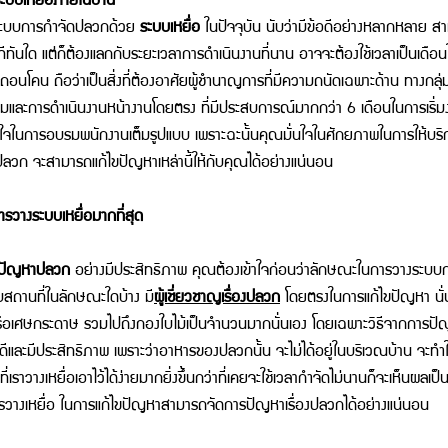
ะบบการกำจัดปลวกด้วย 
ระบบเหยื่อ
 ในปัจจุบัน นับว่ามีข้อดีอย่างหลากหลาย 
ันทีทันใด แต่ก็ต้องแลกกับระยะเวลาการดำเนินงานที่นาน อาจจะต้องใช้เวลาเป็นเด
น ถือว่าเป็นสิ่งที่ต้องอาศัยผู้ชำนาญการที่มีความถนัดเฉพาะด้าน ทางกลุ่มผ
บรมและการดำเนินงานหน้างานโดยตรง ที่มีประสบการณ์มากกว่า 6 เดือนในการเริ่
ิใจในการอบรมพนักงานเต็มรูปแบบ เพราะฉะนั้นคุณมั่นใจในศักยภาพในการให้บร
งปลวก จะสามารถแก้ไขปัญหาเหล่านี้ให้กับคุณได้อย่างแน่นอน 
การวางระบบเหยื่อมากที่สุด 
ปัญหาปลวก 
อย่างมีประสิทธิภาพ คุณต้องเข้าใจก่อนว่าลักษณะในการวางระบบก
บสถานที่ในลักษณะใดบ้าง มี
ผู้เชี่ยวชาญเรื่องปลวก
 โดยตรงในการแก้ไขปัญหา นั่นก
ม้หรือเศษกระดาษ รวมไปถึงกองใบไม้เป็นจำนวนมากนั่นเอง โดยเฉพาะวิธีจากการปั
ได้ดีและมีประสิทธิภาพ เพราะว่าอาหารของปลวกนั้น จะไม่ได้อยู่ในบริเวณบ้าน จะท
เราวางเหยื่อเอาไว้ได้ง่ายมากยิ่งขึ้นกว่าที่เคยจะใช้เวลากำจัดไม่นานก็จะเห็นผลเ
รวางเหยื่อ ในการแก้ไขปัญหาสามารถจัดการปัญหาเรื่องปลวกได้อย่างแน่นอน 