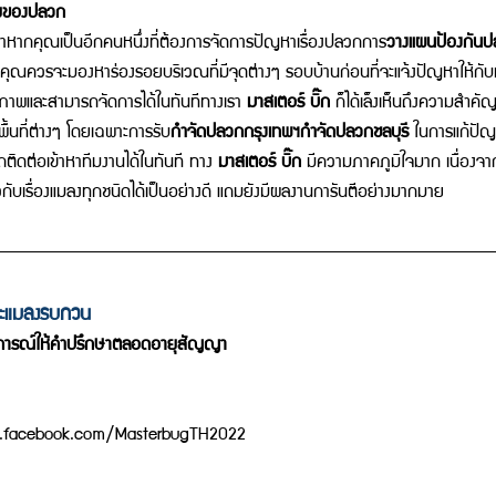
รอยของปลวก 
หากคุณเป็นอีกคนหนึ่งที่ต้องการจัดการปัญหาเรื่องปลวกการ
วางแผนป้องกัน
นคุณควรจะมองหาร่องรอยบริเวณที่มีจุดต่างๆ รอบบ้านก่อนที่จะแจ้งปัญหาให้กับเจ้าห
ิภาพและสามารถจัดการได้ในทันทีทางเรา 
มาสเตอร์ บิ๊ก 
ก็ได้เล็งเห็นถึงความสำคัญใน
พื้นที่ต่างๆ โดยเฉพาะการรับ
กำจัดปลวกกรุงเทพฯกำจัดปลวกชลบุรี
 ในการแก้ปัญ
รถติดต่อเข้าหาทีมงานได้ในทันที ทาง 
มาสเตอร์ บิ๊ก 
มีความภาคภูมิใจมาก เนื่องจา
วกับเรื่องแมลงทุกชนิดได้เป็นอย่างดี แถมยังมีผลงานการันตีอย่างมากมาย 
ละแมลงรบกวน
บการณ์ให้คำปรึกษาตลอดอายุสัญญา 
.facebook.com/MasterbugTH2022