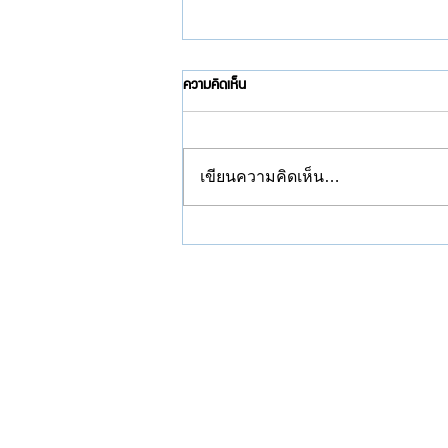
ความคิดเห็น
เขียนความคิดเห็น…
4 วิธีกำจัดหนูในบ้านอย่างได้ผล พร้อม 4
แหล่งกบดานที่ต้องระวัง | Master Bug