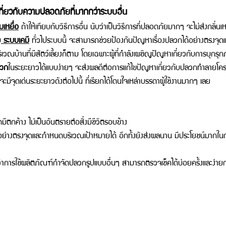
เกี่ยวกับความปลอดภัยที่มากกว่าระบบอื่น 
บเหยื่อ
 ถ้าให้เทียบกับวิธีการอื่น นับว่าเป็นวิธีการที่ปลอดภัยมากๆ จะไม่ส่งกลิ่น
บ
ระบบเคมี
ทั่วไประบบนี้ จะสามารถช่วยป้องกันปัญหาเรื่องปลวกได้อย่างตรงจุดแ
เวณบ้านที่มีสัตว์เลี้ยงก็ตาม โดยเฉพาะผู้ที่กำลังเผชิญปัญหาเกี่ยวกับการบุกรุก
ลวก
ในระยะยาวได้แบบง่ายๆ จะส่งผลดีต่อการแก้ไขปัญหาเกี่ยวกับปลวกทำลายโครงสร
มีจุดเด่นระยะยาวดังต่อไปนี้ ที่เรียกได้โดนใจเหล่าบรรดาผู้ใช้งานมากๆ เลย 
คมีตกค้าง ไม่เป็นอันตรายต่อสิ่งมีชีวิตรอบข้าง 
ย่างตรงจุดและกำหนดบริเวณเป้าหมายได้ อีกทั้งยังส่งผลนาน มีประโยชน์มากใน
าการใช้ผลิตภัณฑ์กำจัดปลวกรูปแบบอื่นๆ สามารถตรวจเช็คได้บ่อยครั้งและง่ายกว่า