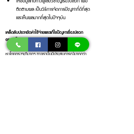
ให้ข้อมูลกับทางผู้เชี่ยวชาญเรื่องปลวก เพื่อ
ติดตามผล เป็นวิธีการจัดการปัญหาที่ดีที่สุด
และเห็นผลมากที่สุดในปัจจุบัน 
เคล็ดลับประหยัดค่าใช้จ่ายและแก้ไขปัญหาเรื่องปลวก
อยากเห็นผล 
          มาสเตอร์ บั๊ก
 ขอแนะนำให้คุณลองปรึกษา
เราโดยตรงจะดีมากๆ ทางเรานั้นมีประสบการณ์มากกว่า 
10 ปีในการให้บริการทั้งในบริษัทขนาดใหญ่และภายใน
บ้าน แถมยังให้ความสำคัญกับความเป็นส่วนตัวมี
นัก
วิชาการผู้หญิง
 ที่คอยให้บริการตรวจสอบตามจุดต่างๆ 
ช่วยเพิ่มความสบายใจให้กับคุณได้อย่างแน่นอน มีการ
สำรวจพื้นที่ฟรี
 อีกด้วย ไม่ว่าจะเป็นการเดินทางไป
กำจัด
ปลวกชลบุรี
กำจัดปลวกกรุงเทพฯ
ทางเราก็สามารถไป
แก้ไขปัญหาให้กับคุณได้ ในปัจจุบันเราได้ให้บริการในรูป
แบบ
ระบบเคมี
และ
ระบบเหยื่อ
ที่มีความปลอดภัยสามารถ
มั่นใจสำหรับ
ดูแลบ้านจากปลวก
 กับทีมงานของเราได้คุณ
สบายใจ ในการเข้ามาว่าจ้างทำงานให้กับคุณได้เลย 