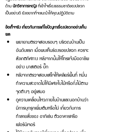
ด้าน 
นักวิชาการหญิง
 ที่เข้าใจเรื่องธรรมชาติของปลวก
เป็นอย่างดี ยังอยากที่จะแนะนำให้คุณปฏิบัติตาม 
ข้อเท็จจริง เกี่ยวกับการแก้ไขปัญหาเรื่องปลวกอย่างเห็น
ผล 
พยายามตรวจสอบรอบๆ บริเวณบ้านเป็น
อันดับแรก เมื่อพบเห็นร่องรอยปลวก ควรจะ
สังเกตทิศทาง หลังจากนั้นให้โทรแจ้งมืออาชีพ
อย่าง มาสเตอร์ บั๊ก
หลังจากตรวจสอบเสร็จให้เคลียร์พื้นที่ หมั่น
ทำความสะอาดไม่ให้มีเศษใบไม้หรือกิ่งไม้ตาม
จุดต่างๆ อยู่เสมอ 
ดูความเคลื่อนไหวภายในบ้านและนอกบ้านว่า
มีการบุกรุกเพิ่มเติมหรือไม่ เกี่ยวกับการ
ทำลายสิ่งของ อาทิเช่น ตัวอาคารหรือ
เฟอร์นิเจอร์ 