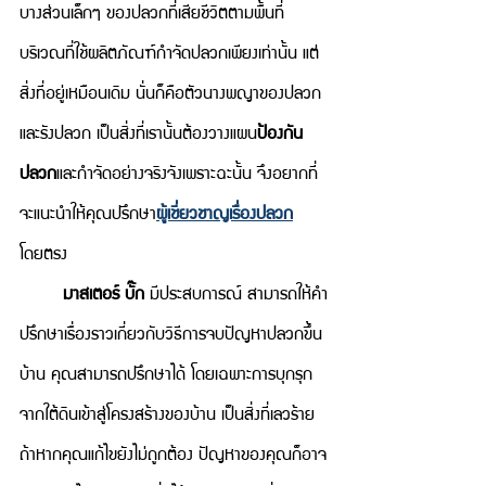
บางส่วนเล็กๆ ของปลวกที่เสียชีวิตตามพื้นที่
บริเวณที่ใช้ผลิตภัณฑ์กำจัดปลวกเพียงเท่านั้น แต่
สิ่งที่อยู่เหมือนเดิม นั่นก็คือตัวนางพญาของปลวก
และรังปลวก เป็นสิ่งที่เรานั้นต้องวางแผน
ป้องกัน
ปลวก
และกำจัดอย่างจริงจังเพราะฉะนั้น จึงอยากที่
จะแนะนำให้คุณปรึกษา
ผู้เชี่ยวชาญเรื่องปลวก
โดยตรง 
มาสเตอร์ บั๊ก
 มีประสบการณ์ สามารถให้คำ
ปรึกษาเรื่องราวเกี่ยวกับวิธีการจบปัญหาปลวกขึ้น
บ้าน คุณสามารถปรึกษาได้ โดยเฉพาะการบุกรุก
จากใต้ดินเข้าสู่โครงสร้างของบ้าน เป็นสิ่งที่เลวร้าย 
ถ้าหากคุณแก้ไขยังไม่ถูกต้อง ปัญหาของคุณก็อาจ