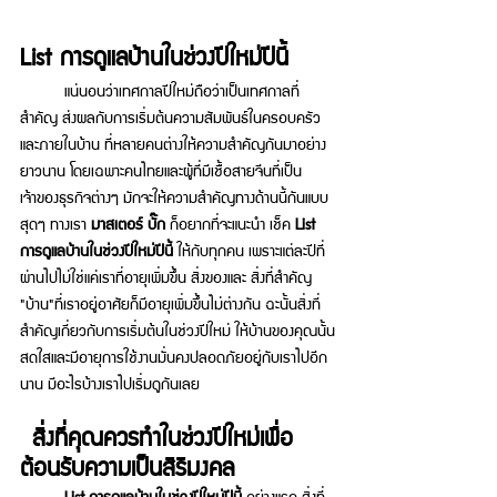
List การดูแลบ้านในช่วงปีใหม่ปีนี้
	แน่นอนว่าเทศกาลปีใหม่ถือว่าเป็นเทศกาลที่
สำคัญ ส่งผลกับการเริ่มต้นความสัมพันธ์ในครอบครัว
และภายในบ้าน ที่หลายคนต่างให้ความสำคัญกันมาอย่าง
ยาวนาน โดยเฉพาะคนไทยและผู้ที่มีเชื้อสายจีนที่เป็น
เจ้าของธุรกิจต่างๆ มักจะให้ความสำคัญทางด้านนี้กันแบบ
สุดๆ ทางเรา 
มาสเตอร์ บั๊ก
 ก็อยากที่จะแนะนำ เช็ค 
List 
การดูแลบ้านในช่วงปีใหม่ปีนี้ 
ให้กับทุกคน เพราะแต่ละปีที่
ผ่านไปไม่ใช่แค่เราที่อายุเพิ่มขึ้น สิ่งของและ สิ่งที่สำคัญ 
"บ้าน"ที่เราอยู่อาศัยก็มีอายุเพิ่มขึ้นไม่ต่างกัน ฉะนั้น
สิ่งที่
สำคัญเกี่ยวกับการเริ่มต้นในช่วงปีใหม่ ให้บ้านของคุณนั้น
สดใสและมีอายุการใช้งานมั่นคงปลอดภัยอยู่กับเราไปอีก
นาน มีอะไรบ้างเราไปเริ่มดูกันเลย
สิ่งที่คุณควรทำในช่วงปีใหม่เพื่อ
ต้อนรับความเป็นสิริมงคล 
List การดูแลบ้านในช่วงปีใหม่ปีนี้ 
อย่างแรก 
สิ่งที่