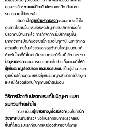
คุณควรที่จะ 
วางแผนป้องกันปลวก
และ ป้องกันแมลง
รบกวน เอาไว้ล่วงหน้า 
	เพื่อที่จะได้
ดูแลบ้านจากปลวก
และแมลงกวนใจใน
อนาคตได้ง่ายขึ้น และช่วยลดปัญหาบานปลายที่เมื่อถ้า
ปลวกกินบ้านเราแล้ว การกำจัดก็จะยิ่งมีราคาสูงขึ้น
มากกว่าการป้องกันอย่างสม่ำเสมอในทุกๆปี เพราะถ้าเกิด
ความเสียหายขึ้นแล้วขอบอกเลยว่างานใหญ่แน่นอน แต่
สำหรับใครที่ยังไม่เคยมีประสบการณ์เรื่องนี้ ต้องการ 
จบ
ปัญหาปลวก
และแมลงรบกวนภายในบ้าน ก็ขอแนะนำให้มี
ผู้เชี่ยวชาญเรื่องปลวก และแมลงรบกวน เ
ป็นผู้เข้ามาช่วย
ดูแลบ้านให้กับคุณ เพราะผู้เชี่ยวชาญจะสามารถแก้ปัญหา
เหล่านี้ได้รวดเร็วทันใจทุกคนอย่างแน่นอน 
วิธีการป้องกันปลวกและแก้ไขปัญหา แมลง
รบกวนทำอย่างไร 
	ทางเรานั้นมี
ผู้เชี่ยวชาญเรื่องปลวก
รวมไปถึง
นัก
วิชาการ
เป็นทีมสำรวจ ขอให้บริการในการตรวจสอบ
พื้นที่ตั้งแต่เริ่มแรกก่อนการลงมืออย่างจริงจังในการ