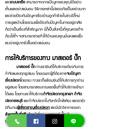
และ
ระบบเหยื่อ
 สามารถจากการปัญหาของคุณได้อย่าง
เห็นผลอย่างแน่นอน วิธีการเหล่านี้ปลอดภัยเป็นอย่างมาก
และช่วยป้องกันปัญหาเรื่องบ้านถูกทำร้ายในช่วงปีใหม่ 
การดูแลบ้านโดยรวมเพื่อป้องกันปัญหาในการอยู่อาศัย
ถือว่าเป็นเรื่องที่สำคัญมาก นี่ก็เป็นสิ่งหนึ่งที่คุณควรที่จะ
ต้องใส่ใจ จะสามารถช่วยทำให้บ้านของคุณมั่นคงและแข็ง
แรงน่าอยู่มากยิ่งขึ้นอย่างแน่นอน 
การให้บริการของทาง มาสเตอร์ บั๊ก
	มาสเตอร์ บั๊ก
 ทางเรายินดีให้บริการเกี่ยวกับการ
กำจัดแมลงทุกรูปแบบ โดยเฉพาะผู้ที่ต้องการ
จบปัญหา
เรื่องปลวก
โดยตรง ทางเราก็พร้อมยินดีให้บริการทุกท่าน
อยู่เสมอ โดยสามารถสอบถามเขตพื้นที่ๆให้บริการเข้ามา
ได้เลย โดยทางเราให้บริการ
กำจัดปลวกกรุงเทพฯ กำจัด
ปลวกชลบุรี
 และกำจัดปลวกในจังหวัดใกล้เคียง และเรายัง
มีทีมงาน
ผู้เชี่ยวชาญเรื่องปลวก
 และมีนักวิชาการออก
สำรวจพื้นที่ฟรี 
เจ้าหน้าที่ของ มาสเตอร์ บั๊ก มี
ประสบการณ์มากกว่า 10 ปี ทำให้คุณนั้นมั่นใจในการเข้า