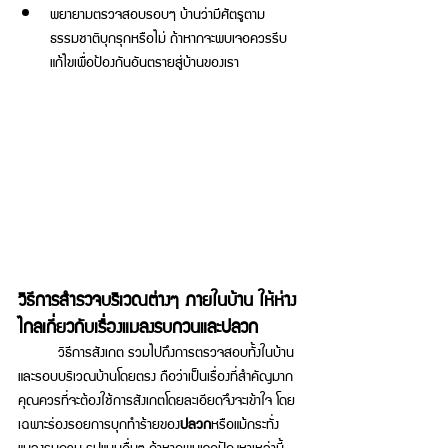
พยายามตรวจสอบรอบๆ บ้านว่ามีศัตรูตาม
ธรรมชาติบุกรุกหรือไม่ ถ้าหากจะพบเจอควรรีบ
แก้ไขเพื่อป้องกันอันตรายสู่บ้านของเรา 
วิธีการสำรวจบริเวณต่างๆ ภายในบ้าน ให้ห่าง
ไกลเกี่ยวกับเรื่องแมลงรบกวนและปลวก 
	วิธีการสังเกต รวมไปถึงการตรวจสอบทั้งในบ้าน
และรอบบริเวณบ้านโดยตรง ถือว่าเป็นเรื่องที่สำคัญมาก
คุณควรที่จะต้องใช้การสังเกตโดยละเอียดจึงจะเข้าใจ โดย
เฉพาะร่องรอยการบุกทำร้ายของ
ปลวก
หรือแม้กระทั่ง
แมลงรบกวน รูปแบบอื่นๆ ถ้าหากพบเจอปัญหาเหล่านี้