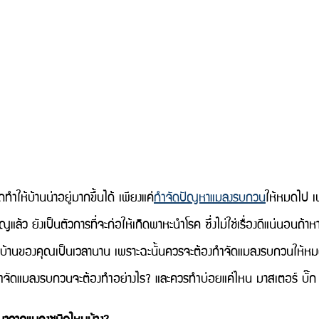
ถทำให้บ้านน่าอยู่มากขึ้นได้ เพียงแค่
กำจัดปัญหาแมลงรบกวน
ให้หมดไป 
ว ยังเป็นตัวการที่จะก่อให้เกิดพาหะนำโรค ซึ่งไม่ใช่เรื่องดีแน่นอนถ้า
ู่ในบ้านของคุณเป็นเวลานาน เพราะฉะนั้นควรจะต้องกำจัดแมลงรบกวนให้หม
กำจัดแมลงรบกวนจะต้องทำอย่างไร? และควรทำบ่อยแค่ไหน มาสเตอร์ บั๊
าจากแมลงชนิดไหนบ้าง?