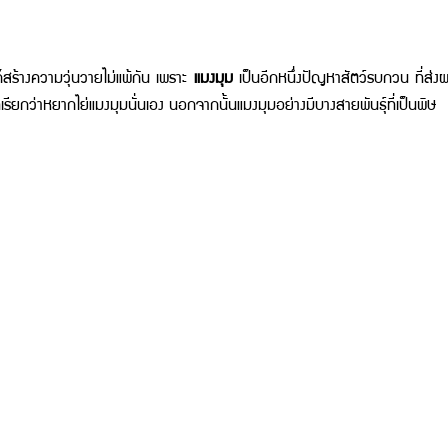
ก็สร้างความวุ่นวายไม่แพ้กัน เพราะ 
แมงมุม
 เป็นอีกหนึ่งปัญหาสัตว์รบกวน ที่ส่
ิ่งที่เรียกว่าหยากไย่แมงมุมนั่นเอง นอกจากนั้นแมงมุมอย่างมีบางสายพันธุ์ที่เป็นพิษ 