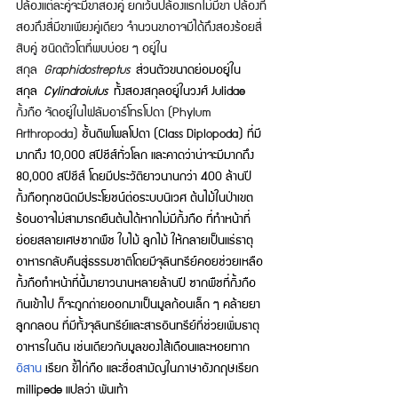
ปล้องแต่ละคู่จะมีขาสองคู่ ยกเว้นปล้องแรกไม่มีขา ปล้องที่
สองถึงสี่มีขาเพียงคู่เดียว จำนวนขาอาจมีได้ถึงสองร้อยสี่
สิบคู่ ชนิดตัวโตที่พบบ่อย ๆ อยู่ใน
สกุล 
Graphidostreptus
ส่วนตัวขนาดย่อมอยู่ใน
สกุล 
Cylindroiulus
 ทั้งสองสกุลอยู่ในวงศ์ Julidae
กิ้งกือ จัดอยู่ในไฟลัมอาร์โทรโปดา (Phylum 
Arthropoda) 
ชั้นดิพโพลโปดา (Class Diplopoda) ที่มี
มากถึง 10,000 สปีชีส์ทั่วโลก และคาดว่าน่าจะมีมากถึง 
80,000 สปีชีส์ โดยมีประวัติยาวนานกว่า 400 ล้านปี 
กิ้งกือทุกชนิดมีประโยชน์ต่อระบบนิเวศ ต้นไม้ในป่าเขต
ร้อนอาจไม่สามารถยืนต้นได้หากไม่มีกิ้งกือ ที่ทำหน้าที่
ย่อยสลายเศษซากพืช ใบไม้ ลูกไม้ ให้กลายเป็นแร่ธาตุ
อาหารกลับคืนสู่ธรรมชาติโดยมีจุลินทรีย์คอยช่วยเหลือ 
กิ้งกือทำหน้าที่นี้มายาวนานหลายล้านปี ซากพืชที่กิ้งกือ
กินเข้าไป ก็จะถูกถ่ายออกมาเป็นมูลก้อนเล็ก ๆ คล้ายยา
ลูกกลอน ที่มีทั้งจุลินทรีย์และสารอินทรีย์ที่ช่วยเพิ่มธาตุ
อาหารในดิน เช่นเดียวกับมูลของไส้เดือนและหอยทาก
อิสาน
เรียก ขี้ไก่กือ และชื่อสามัญในภาษาอังกฤษเรียก 
millipede แปลว่า พันเท้า