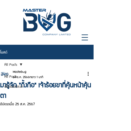
โพสต์
All Posts
Masterbug
All Posts
24 ธ.ค. 2566
ยาว 1 นาที
มารู้จัก "กิ้งกือ" เจ้าร้อยขาที่คุ้นหน้าคุ้น
เรื่องของปลวก
ตา
อัปเดตเมื่อ
25 ส.ค. 2567