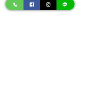
ความคิดเห็น
เขียนความคิดเห็น…
วางระบบป้องกันปลวก & Pest
กำจัดปลวกปลอดภัยต่อ