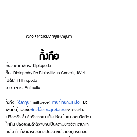
กิ้งกือเจ้าตัวร้อยขาที่คุ้นหน้าคุ้นตา
กิ้งกือ
ชื่อวิทยาศาสตร์: Diplopoda
ชั้น: Diplopoda; De Blainville in Gervais, 1844
ไฟลัม: Arthropoda
อาณาจักร: Animalia
กิ้งกือ (
อังกฤษ
: millipede; 
ภาษาไทยถิ่นเหนือ
: 
แมง
แสนตี๋น) เป็นชื่อ
สัตว์ไม่มีกระดูกสันหลัง
หลายวงศ์ มี
เปลือกตัวแข็ง ลำตัวยาวแบ่งเป็นปล้อง ไม่แบ่งอกหรือท้อง
ให้เห็น ปล้องตามลำตัวจับกันเป็นคู่ตามยาวยืดหดเข้าหา
กันได้ ทำให้สามารถขดตัวเป็นวงกลมได้เมื่อถูกรบกวน 