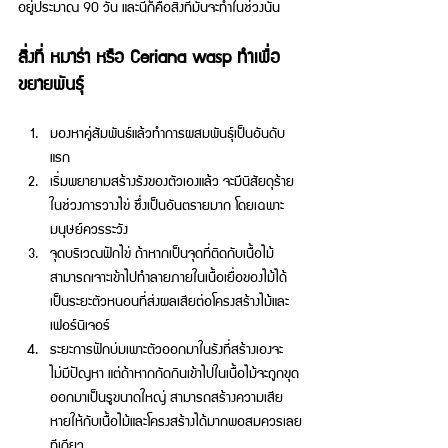
อยู่ประมาณ 90 วัน และนี่ก็คือสิ่งที่มันจะทำในช่วงนั้น 
สิ่งที่ หมาร่า หรือ Ceriana wasp ทำเพื่อ
ขยายพันธุ์ 
มองหาคู่สัมพันธ์แล้วทำการผสมพันธุ์เป็นอันดับ
แรก 
เริ่มพยายามสร้างรังของตัวเองแล้ว จะมีนิสัยดุร้าย
ในช่วงการวางไข่ ซึ่งเป็นอันตรายมาก โดยเฉพาะ
มนุษย์ควรระวัง 
จุดบริเวณฟักไข่ ถ้าหากเป็นจุดที่ติดกับเนื้อไม้ 
สามารถเจาะเข้าไปทำลายภายในเนื้อเยื่อของไม้ได้ 
เป็นระยะตัวหนอนที่ส่งผลเสียต่อโครงสร้างไม้และ
เฟอร์นิเจอร์ 
ระยะการฟักบ่มเพาะตัวออกมาในรังที่สร้างเองจะ
ไม่มีปัญหา แต่ถ้าหากกัดกินเข้าไปในเนื้อไม้จะถูกขุด
ออกมาเป็นรูขนาดใหญ่ สามารถสร้างความเสีย
หายให้กับเนื้อไม้และโครงสร้างได้มากพอสมควรเลย
ทีเดียว 