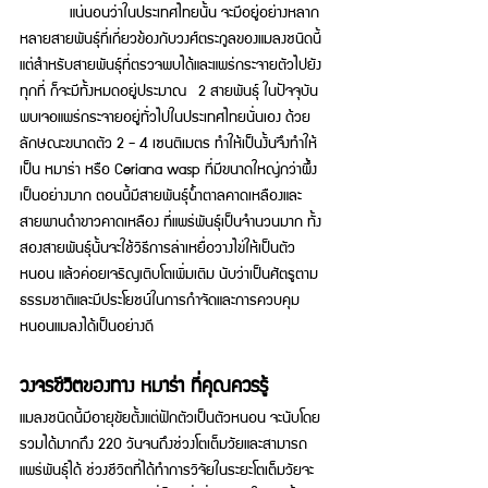
       แน่นอนว่าในประเทศไทยนั้น จะมีอยู่อย่างหลาก
หลายสายพันธุ์ที่เกี่ยวข้องกับวงศ์ตระกูลของแมลงชนิดนี้ 
แต่สำหรับสายพันธุ์ที่ตรวจพบได้และแพร่กระจายตัวไปยัง
ทุกที่ ก็จะมีทั้งหมดอยู่ประมาณ  2 สายพันธุ์ ในปัจจุบัน
พบเจอแพร่กระจายอยู่ทั่วไปในประเทศไทยนั่นเอง ด้วย
ลักษณะขนาดตัว 2 - 4 เซนติเมตร ทำให้เป็นงั้นจึงทำให้
เป็น หมาร่า หรือ Ceriana wasp ที่มีขนาดใหญ่กว่าผึ้ง
เป็นอย่างมาก ตอนนี้มีสายพันธุ์น้ำตาลคาดเหลืองและ
สายพานดำขาวคาดเหลือง ที่แพร่พันธุ์เป็นจำนวนมาก ทั้ง
สองสายพันธุ์นั้นจะใช้วิธีการล่าเหยื่อวางไข่ให้เป็นตัว
หนอน แล้วค่อยเจริญเติบโตเพิ่มเติม นับว่าเป็นศัตรูตาม
ธรรมชาติและมีประโยชน์ในการกำจัดและการควบคุม
หนอนแมลงได้เป็นอย่างดี 
วงจรชีวิตของทาง หมาร่า ที่คุณควรรู้ 
แมลงชนิดนี้มีอายุขัยตั้งแต่ฟักตัวเป็นตัวหนอน จะนับโดย
รวมได้มากถึง 220 วันจนถึงช่วงโตเต็มวัยและสามารถ
แพร่พันธุ์ได้ ช่วงชีวิตที่ได้ทำการวิจัยในระยะโตเต็มวัยจะ