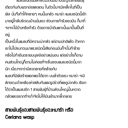
เดียวกันกับพวกต่อและแตน ในตัวนั้นจะมีเหล็กในที่เป็น
พิษ นั่นจึงทำให้หลายๆ คนนั้นกลัว หมาร่า แมลงชนิดนี้เข้า
มาอยู่ใกล้บริเวณบ้านนั่นเอง ส่วนการทำรังของมัน ก็มาที่
จะเจาะไม้บ้างหรือทำรัง ด้วยการนำดินแถวนั้นมาปั้นเป็นที่
อยู่ 
เป็นหนึ่งในแมลงที่มีความน่ากลัว แต่ตามปกติแล้ว ถ้าหาก
เราไม่ไปรบกวนมาแรงชนิดนี้เสียก่อนมันก็จะไม่ทำร้าย
หรือไม่ทำอันตรายมนุษย์อย่างแน่นอน แต่อย่างไรก็ตาม
คนส่วนใหญ่ก็ตามไม่ค่อยที่จะชื่นชอบแมลงชนิดนี้มาก
นัก เนื่องจากว่ามีลวดลายที่คล้ายกับ 
แมลงที่มีพิษร้ายแยกแยะได้ยาก บนลำตัวของ หมาร่า จะมี
ลักษณะดำเหลืองค่าสลับกันและรูปร่างที่แลดูน่ากลัว เรียก
ได้ว่าเป็นแมลงอีก 1 สายพันธุ์ที่บ้านส่วนใหญ่นั้นหวาด
กลัวและอยากที่จะกำจัดไม่ให้มันเข้ามากล้ำกลาย
สายพันธุ์ของสายพันธุ์ของหมาร่า หรือ 
Ceriana wasp 