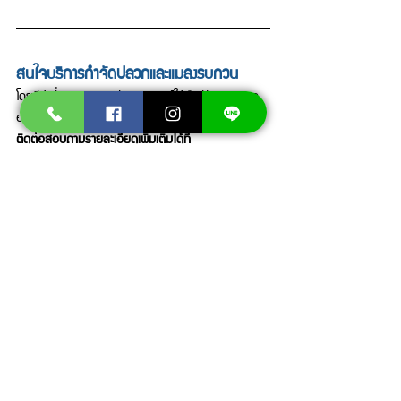
สนใจบริการกำจัดปลวกและแมลงรบกวน
โดยมีผู้เชี่ยวชาญมากประสบการณ์ให้คำปรึกษาตลอด
อายุสัญญา
ติดต่อสอบถามรายละเอียดเพิ่มเติมได้ที่
โทร .092-6478741
Line: @masterbug
Facebook: 
https://www.facebook.com/MasterbugTH2022