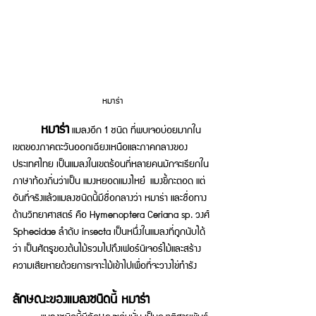
หมาร่า
หมาร่า
 แมลงอีก 1 ชนิด ที่พบเจอบ่อยมากใน
เขตของภาคตะวันออกเฉียงเหนือและภาคกลางของ
ประเทศไทย เป็นแมลงในเขตร้อนที่หลายคนมักจะเรียกใน
ภาษาท้องถิ่นว่าเป็น แมงหยอดแมงไหย๋ แมงขี้กะตอด แต่
อันที่จริงแล้วแมลงชนิดนี้มีชื่อกลางว่า หมาร่า และชื่อทาง
ด้านวิทยาศาสตร์ คือ Hymenoptera Ceriana sp. วงศ์ 
Sphecidae ลำดับ insecta เป็นหนึ่งในแมลงที่ถูกนับได้
ว่า เป็นศัตรูของต้นไม้รวมไปถึงเฟอร์นิเจอร์ไม้และสร้าง
ความเสียหายด้วยการเจาะไม้เข้าไปเพื่อที่จะวางไข่ทำรัง 
ลักษณะของแมลงชนิดนี้ หมาร่า
	แมลงชนิดนี้มีลักษณะเด่นนั่น เป็นญาติสายพันธุ์