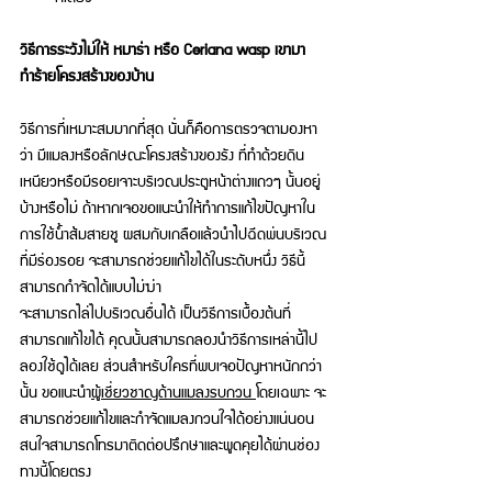
วิธีการระวังไม่ให้ หมาร่า หรือ Ceriana wasp เขามา
ทำร้ายโครงสร้างของบ้าน 
วิธีการที่เหมาะสมมากที่สุด นั่นก็คือการตรวจตามองหา
ว่า มีแมลงหรือลักษณะโครงสร้างของรัง ที่ทำด้วยดิน
เหนียวหรือมีรอยเจาะบริเวณประตูหน้าต่างแถวๆ นั้นอยู่
บ้างหรือไม่ ถ้าหากเจอขอแนะนำให้ทำการแก้ไขปัญหาใน
การใช้น้ำส้มสายชู ผสมกับเกลือแล้วนำไปฉีดพ่นบริเวณ
ที่มีร่องรอย จะสามารถช่วยแก้ไขได้ในระดับหนึ่ง วิธีนี้
สามารถกำจัดได้แบบไม่ฆ่า 
จะสามารถไล่ไปบริเวณอื่นได้ เป็นวิธีการเบื้องต้นที่
สามารถแก้ไขได้ คุณนั้นสามารถลองนำวิธีการเหล่านี้ไป
ลองใช้ดูได้เลย ส่วนสำหรับใครที่พบเจอปัญหาหนักกว่า
นั้น ขอแนะนำ
ผู้เชี่ยวชาญด้านแมลงรบกวน 
โดยเฉพาะ จะ
สามารถช่วยแก้ไขและกำจัดแมลงกวนใจได้อย่างแน่นอน 
สนใจสามารถโทรมาติดต่อปรึกษาและพูดคุยได้ผ่านช่อง
ทางนี้โดยตรง 