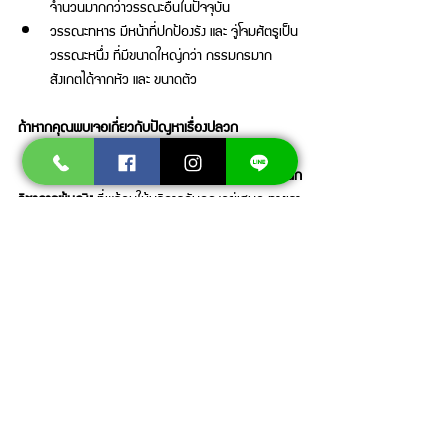
จำนวนมากกว่าวรรณะอื่นในปัจจุบัน 
วรรณะทหาร มีหน้าที่ปกป้องรัง และ จู่โจมศัตรูเป็น
วรรณะหนึ่ง ที่มีขนาดใหญ่กว่า กรรมกรมาก 
สังเกตได้จากหัว และ ขนาดตัว 
ถ้าหากคุณพบเจอเกี่ยวกับปัญหาเรื่องปลวก 
          มาสเตอร์ บั๊ก
 ทางเรามีผู้เชี่ยวชาญ และ 
นัก
วิชาการผู้หญิง
 ที่พร้อมให้บริการกับคุณอยู่เสมอ ทางเรา
มีบริการ
สำรวจพื้นที่ฟรี
 ในพื้นที่ต่าง ๆ ถ้าหากคุณมี
ปัญหาในเขตเหล่านี้ คุณสามารถติดต่อใช้บริการทางเรา
ในการ 
กำจัดปลวกชลบุรี
กำจัดปลวกกรุงเทพฯ
 ได้เลย 
ซึ่งทางเรานั้นมีประสบการณ์สูงมากกว่า 10 ปี กับการวาง
ระบบ 
ระบบเคมี
 และ 
ระบบเหยื่อ
 ที่ปลอดภัยไม่เป็น
อันตรายต่อเด็กเล็ก และ สัตว์เลี้ยงของคุณเพราะฉะนั้น
มั่นใจในการ 
ดูแลบ้านจากปลวก
 ด้วยบริการของเราได้
เลย 