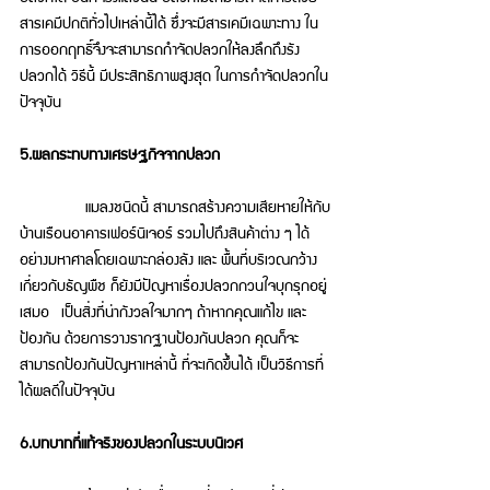
สารเคมีปกติทั่วไปเหล่านี้ได้ ซึ่งจะมีสารเคมีเฉพาะทาง ใน
การออกฤทธิ์จึงจะสามารถกำจัดปลวกให้ลงลึกถึงรัง
ปลวกได้ วิธีนี้ มีประสิทธิภาพสูงสุด ในการกำจัดปลวกใน
ปัจจุบัน 
5.ผลกระทบทางเศรษฐกิจจากปลวก 
         แมลงชนิดนี้ สามารถสร้างความเสียหายให้กับ
บ้านเรือนอาคารเฟอร์นิเจอร์ รวมไปถึงสินค้าต่าง ๆ ได้
อย่างมหาศาลโดยเฉพาะกล่องลัง และ พื้นที่บริเวณกว้าง
เกี่ยวกับธัญพืช ก็ยังมีปัญหาเรื่องปลวกกวนใจบุกรุกอยู่
เสมอ  เป็นสิ่งที่น่ากังวลใจมากๆ ถ้าหากคุณแก้ไข และ 
ป้องกัน ด้วยการวางรากฐานป้องกันปลวก คุณก็จะ
สามารถป้องกันปัญหาเหล่านี้ ที่จะเกิดขึ้นได้ เป็นวิธีการที่
ได้ผลดีในปัจจุบัน 
6.บทบาทที่แท้จริงของปลวกในระบบนิเวศ 