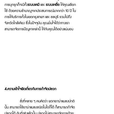
การบุกรุกก็จะมีทั้ง
ระบบเคมี 
และ 
ระบบเหยื่อ
 ให้คุณเลือก
ใช้ ด้วยความชำนาญจากประสบการณ์มากกว่า 10 ปี ใน
การให้บริการทั้งในเขตกรุงเทพฯ และ ชลบุรี รวมไปถึง
จังหวัดใกล้เคียง ซึ่งในปัจจุบัน คุณมั่นใจได้ว่าทางเรา
สามารถจัดการปัญหาเหล่านี้ ให้กับคุณได้อย่างแน่นอน
4.ความเข้าใจผิดเกี่ยวกับการกำจัดปลวก 
สิ่งที่หลาย ๆ คนคิดว่า พวกยาฆ่าแมลงปกติ
นั้น สามารถใช้ยาฆ่าแมลงชนิดในใดก็ได้ ก็สามารถกำจัด
ปลวกได้ อันที่จริงแล้วนั้น ปลวกไม่สามารถจัดการด้วย