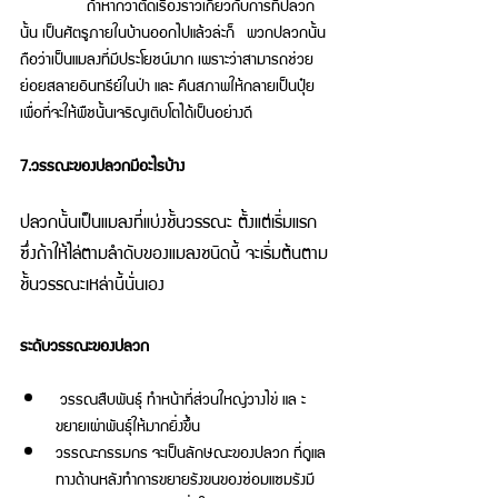
         ถ้าหากว่าตัดเรื่องราวเกี่ยวกับการที่ปลวก
นั้น เป็นศัตรูภายในบ้านออกไปแล้วล่ะก็  พวกปลวกนั้น 
ถือว่าเป็นแมลงที่มีประโยชน์มาก เพราะว่าสามารถช่วย
ย่อยสลายอินทรีย์ในป่า และ คืนสภาพให้กลายเป็นปุ๋ย
เพื่อที่จะให้พืชนั้นเจริญเติบโตได้เป็นอย่างดี 
7.วรรณะของปลวกมีอะไรบ้าง 
ปลวกนั้นเป็นแมลงที่แบ่งชั้นวรรณะ ตั้งแต่เริ่มแรก 
ซึ่งถ้าให้ไล่ตามลำดับของแมลงชนิดนี้ จะเริ่มต้นตาม
ชั้นวรรณะเหล่านี้นั่นเอง 
ระดับวรรณะของปลวก 
 วรรณสืบพันธุ์ ทำหน้าที่ส่วนใหญ่วางไข่ แล ะ
ขยายเผ่าพันธุ์ให้มากยิ่งขึ้น 
วรรณะกรรมกร จะเป็นลักษณะของปลวก ที่ดูแล
ทางด้านหลังทำการขยายรังขนของซ่อมแซมรังมี