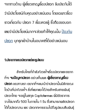
จากทางด้าน ผู้เชี่ยวชาญเรื่องปลวก รับประกันได้
ว่ามีประโยชน์กับคุณอย่างแน่นอน โดยเฉพาะเรื่อง
ราวเกี่ยวกับ ปลวก 7 เรื่องควรรู้ ซึ่งต้องขอบอก
เลยว่ามีประโยชน์มากจะช่วยทำให้คุณนั้น 
ป้องกัน
ปลวก
 บุกรุกเข้าบ้านในอนาคตได้อย่างแน่นอน 
1.ประเภทของปลวกแต่ละรูปแบบ 
       สำหรับใครที่กำลังกังวลใจเรื่องปลวกและอยาก
ที่จะ 
จบปัญหาปลวก
 อย่างเห็นผล 
ผู้เชี่ยวชาญเรื่อง
ปลวก 
ของทางเรา อยากที่จะแนะนำว่าปลวกนั้นมีลักษณะ
ใดบ้างที่น่ากังวลใจ สิ่งที่แยกแยะได้ง่ายสำหรับสายพันธุ์
ปลวกไทย จะอยู่ในสกุล Coptotermes พี่มีอัตราการ
วางไข่มากถึง 500 ใบภายใน 1 วัน ซึ่งสามารถผลิตปลวก
ได้ทั้งปลวกงาน และ ปลวกทหารรวมไปถึงรูปแบบสืบพันธุ์