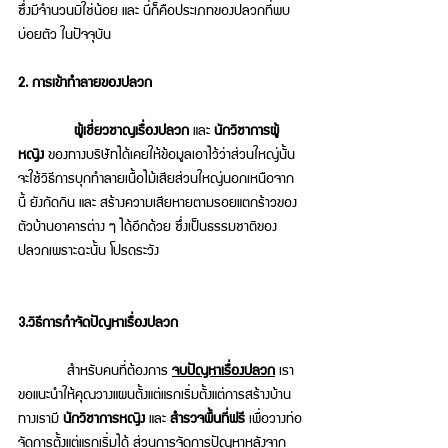
ซึ่งมีจำนวนมิใช่น้อย และ นี่ก็คือประเภทของปลวกที่พบ
บ่อยตัว ในปัจจุบัน 
2.
การเข้าทำลายของปลวก 
ผู้เชี่ยวชาญเรื่องปลวก
 และ 
นักวิชาการผู้
หญิง 
ของทางบริษัทได้เคยให้ข้อมูลเอาไว้ว่าส่วนใหญ่นั้น 
จะใช้วิธีการบุกทำลายเนื้อไม้เสียส่วนใหญ่นอกเหนือจาก
นี้ ยังกัดกิน และ สร้างความเสียหายตามรอยแตกร้าวของ
ตัวบ้านอาคารต่าง ๆ ได้อีกด้วย ซึ่งเป็นธรรมชาติของ
ปลวกเพราะฉะนั้น โปรดระวัง 
3.วิธีการกำจัดปัญหาเรื่องปลวก 
สำหรับคนที่ต้องการ
จบปัญหาเรื่องปลวก
 เรา
ขอแนะนำให้คุณวางแผนตั้งแต่แรกเริ่มตั้งแต่การสร้างบ้าน 
ทางเรามี 
นักวิชาการหญิง
 และ 
สำรวจพื้นที่ฟรี 
เพื่อวางท่อ
จัดการตั้งแต่แรกเริ่มได้ ส่วนการจัดการปัญหาหลังจาก